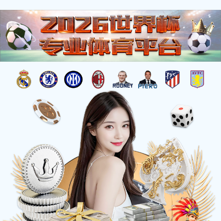
立即注册
乐鱼平台
带您畅享全球体育盛
事
专业平台，数据精准，
高清直播
覆盖热门体育项
目。
聚焦足球、篮球、电竞等赛事，
每日内容实时更
新
。
极速访问
下载APP