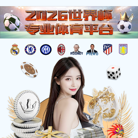
立即注册
乐鱼平台
带您畅享全球体育盛
事
专业平台，数据精准，
高清直播
覆盖热门体育项
目。
聚焦足球、篮球、电竞等赛事，
每日内容实时更
新
。
极速访问
下载APP