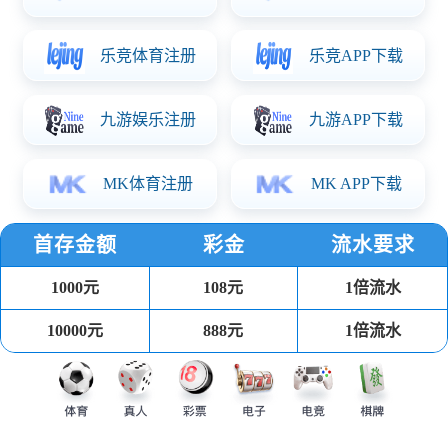
关于我们
乐鱼平台 是面向全球体育爱好者的综合服务平台，致力于打造一
个集数据服务、赛事直播与移动体验于一体的专业生态系统。团
队成员拥有丰富的行业背景，平台以稳定性与高可用性著称，持