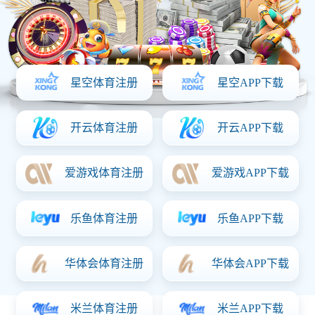
2. 我们收集的信息
为提供更加完整的赛事体验与功能服务，我们可能会收集：
基础信息：如手机号码、头像、注册时间、区域偏好等
设备参数：设备型号、系统版本、IP 地址、唯一标识符等
使用行为：访问记录、浏览习惯、互动偏好等
位置信息：经您授权后所获取的定位信息
3. 信息收集方式
信息的收集主要通过以下方式完成：
您主动提供的信息：如注册、参与评论、反馈等操作行为
系统自动记录的信息：包括访问日志、设备识别等
您授权接入的第三方信息：如社交平台快捷登录数据