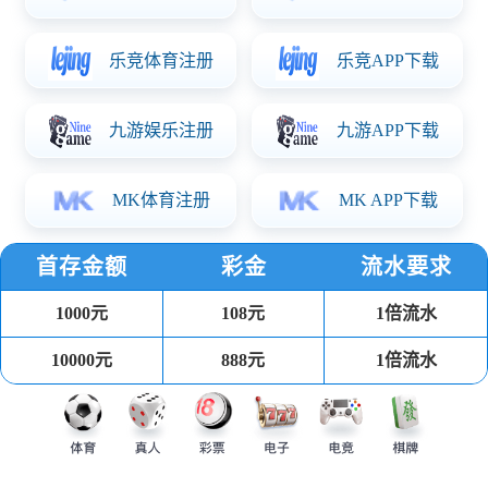
4. 信息使用目的
收集的信息将用于以下合法合规用途：
向您提供实时赛事数据、赛事直播、社区交流等服务
优化乐鱼平台平台性能、提升服务稳定性
处理用户反馈与技术问题
在获得授权的前提下发送个性化通知与提示
5. 第三方共享与委托处理
本应用不会主动将您的个人信息分享给非相关第三方。仅在以下
情况下进行合理使用：
为实现基础功能，与合规的服务提供商合作
在法律法规要求下配合监管提供必要信息
因平台整体变更（如并购、重组）引发的数据转移