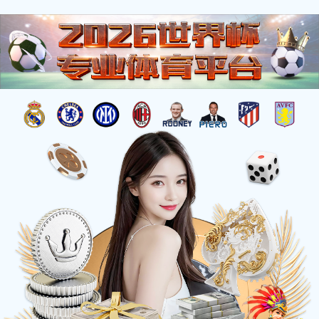
立即注册
用户协议常见问答
1. 我注册使用本平台意味着什么？
注册或使用乐鱼平台平台，即表示您自愿接受本用户协议
的全部条款并受其约束。
2. 注册账号时需要注意什么？
3. 本平台提供哪些服务内容？