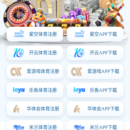
4. 我有哪些行为是不被允许的？
5. 我的信息会被如何保护？
6. 协议条款是否会变更？
7. 如有疑问应如何联系？
荣誉与成就
乐鱼平台 在多个国际赛事科技平台评比中脱颖而出，持续提
升安全性与观赛体验。